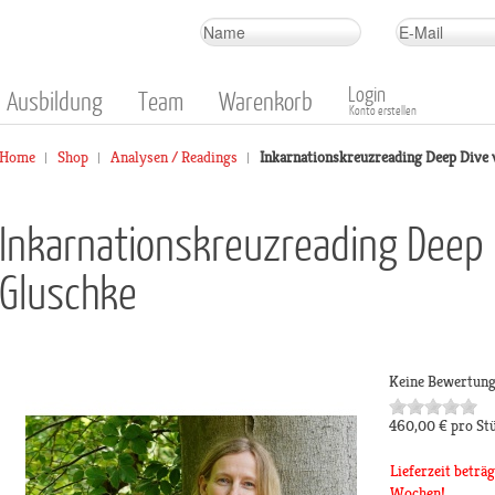
Login
Ausbildung
Team
Warenkorb
Konto erstellen
Home
Shop
Analysen / Readings
Inkarnationskreuzreading Deep Dive
Inkarnationskreuzreading Deep 
Gluschke
Keine Bewertun
460,00 €
pro St
Lieferzeit beträg
Wochen!