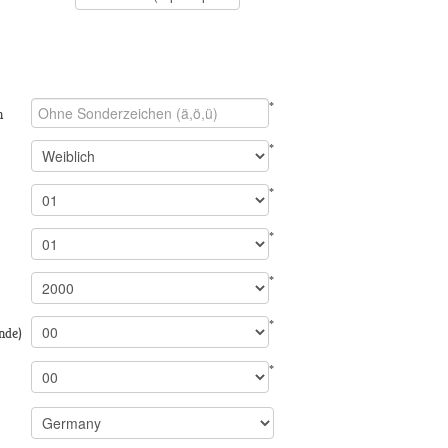
s
*
n
*
*
*
*
*
nde)
*