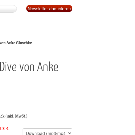
 von Anke Gluschke
Dive von Anke
g
ück
(inkl. MwSt.)
t 3-4