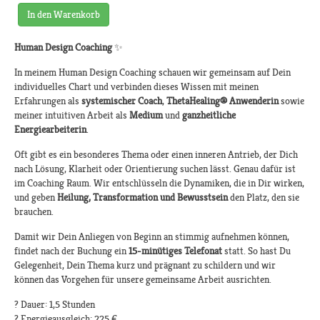
In den Warenkorb
Human Design Coaching
✨
In meinem Human Design Coaching schauen wir gemeinsam auf Dein
individuelles Chart und verbinden dieses Wissen mit meinen
Erfahrungen als
systemischer Coach
,
ThetaHealing® Anwenderin
sowie
meiner intuitiven Arbeit als
Medium
und
ganzheitliche
Energiearbeiterin
.
Oft gibt es ein besonderes Thema oder einen inneren Antrieb, der Dich
nach Lösung, Klarheit oder Orientierung suchen lässt. Genau dafür ist
im Coaching Raum. Wir entschlüsseln die Dynamiken, die in Dir wirken,
und geben
Heilung, Transformation und Bewusstsein
den Platz, den sie
brauchen.
Damit wir Dein Anliegen von Beginn an stimmig aufnehmen können,
findet nach der Buchung ein
15-minütiges Telefonat
statt. So hast Du
Gelegenheit, Dein Thema kurz und prägnant zu schildern und wir
können das Vorgehen für unsere gemeinsame Arbeit ausrichten.
?️ Dauer: 1,5 Stunden
? Energieausgleich: 225 €