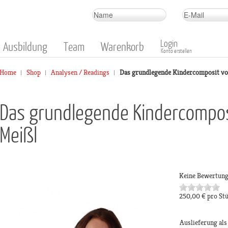
Login
Ausbildung
Team
Warenkorb
Konto erstellen
Home
Shop
Analysen / Readings
Das grundlegende Kindercomposit vo
Das grundlegende Kindercompos
Meißl
Keine Bewertun
250,00 €
pro St
Auslieferung al