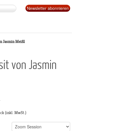
n Jasmin Meißl
it von Jasmin
g
ück
(inkl. MwSt.)
s