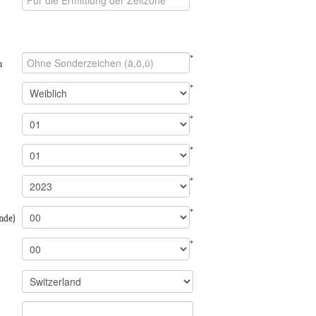
*
n
*
*
*
*
*
nde)
*