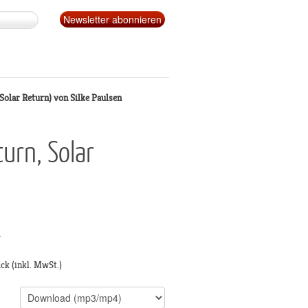
Solar Return) von Silke Paulsen
urn, Solar
g
ück
(inkl. MwSt.)
s