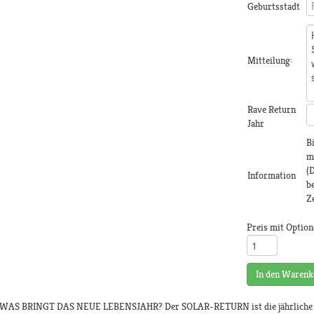
Geburtsstadt
Mitteilung:
Rave Return
Jahr
Bi
m
(D
Information
b
Z
Preis mit Option
In den Warenk
WAS BRINGT DAS NEUE LEBENSJAHR? Der SOLAR-RETURN ist die jährliche „W