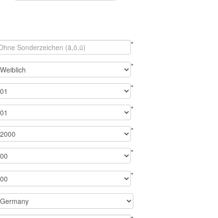
*
*
*
*
*
*
*