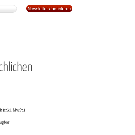
t
chlichen
ck
(inkl. MwSt.)
fügbar