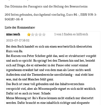
Das Dilemma des Passagiers und die Heilung des Bewusstseins
264 Seiten gebunden, durchgehend vierfarbig, Euro 84.-, ISBN 978-3-
906187-06-8
Liste der Kommentare:
nina rauch
1 von 1 finden es hilfreich
2023-07-17 14:02
Bei dem Buch handelt es sich um einen wortwörtlich übersetzten
Kurs von Ra.
Bei Kursen von Peter Schöber geht das, weil er strukturiert vorgeht
und auch so spricht. Ra springt bei den Themen hin und her, bezieht
sich auf Dinge, die er entweder in der Pause oder sonst einmal
irgendwann erwähnt hat und von dem man als Leser nichts weiß.
Außerdem sind die Themenbereiche unvollständig - mal steht hier
was, mal da und Manches fehlt ganz.
Das Buch ist zwar toll gebunden und das Inhaltsverzeichnis
verspricht viel, aber als Wissensquelle eignet es sich nicht wirklich.
Dafür ist es auch zu teuer. Schade.
Meine Meinung ist: Ra`s Kurse können nicht einfach nur übersetzt
werden. Dafür braucht es eine inhaltlich richtige und eloquente