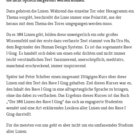
die nicht optisch dargestellt werden können.
Dazu gehören die Linien. Während das einzelne Tor oder Hexagramm ein
Thema vorgibt, beschreibt die Linie immer eine Polarität, aus der
heraus mit dem Thema des Tores umgegangen werden muss.
Da es 384 Linien gibt, bilden diese unweigerlich ein sehr großes
Wissensfeld und der erste dazu verfasste Text stammt von Ra Uru Hu,
dem Begründer des Human Design Systems. Es ist das sogenannte Rave
I Ging. Es handelt sich dabei um einen sehr dichten und nicht immer
leicht verständlichen Text: faszinierend, unerschöpflich, meditativ,
manchmal erschreckend, immer inspirierend.
Später hat Peter Schöber einen insgesamt 15tägigen Kurs über diese
Linien und den Text des Rave I Ging gehalten. Ziel dieses Kurses war es,
den Inhalt des Rave I Ging in eine alltagstaugliche Sprache zu bringen,
ohne ihn dabei zu verflachen. Das Ergebnis dieses Kurses ist das Buch
„“Die 384 Linien des Rave I Ging“ das sich an engagierte Studenten
wendet und eine Art erklärendes Lexikon aller Linien und des Rave I
Ging darstellt.
Für die meisten von uns geht es aber nicht um ein umfassendes Studium
aller Linien.