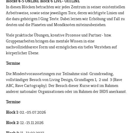
Blöcke 4-5 ONLINE Block 6 LIVE- OFFLINE
In diesen Blöcken betrachten wir jedes Zentrum in seiner existentiellen
Arbeitsweise, sowie seine jeweiligen Tore, deren wichtigste Linien und
die dazu gehörigen I Ging Texte. Dabei lernen wir Erhöhung und Fall zu
deuten und die Planeten und Mondknoten miteinzubeziehen.
Viele praktische Übungen, kreative Prozesse und Partner- bzw.
Gruppenarbeiten bringen das mentale Wissen in eine
nachvollziehbarere Form und ermöglichen ein tiefes Verstehen auf
körperlicher Ebene.
Termine
Die Mindestvoraussetzungen zur Teilnahme sind: Grundreading,
vollständiger Besuch von Living Design, Grundlagen 1, 2 und 3 (Rave
ABC, Rave Cartography). Der Besuch dieser Kurse wird im Rahmen
anderer nationaler Organisationen oder im Rahmen der IHDS anerkannt.​
Termine:
Block 1:
02.-05.07.2026
Block 2:
12.-15.11.2026