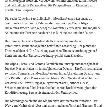
ist eine organisatorische Vorauswahl von Information. Linksfixierte
und rechtsfixierte Perspektive. Die Perspektiven im Einzelnen mit
praktischen Beispielen.
Die sechs Töne der Persönlichkeits-Mondknoten als Resonanz zu
bestimmten Inhalten im Rahmen der Perspektive. Die richtige
Umgebung fixiert (weitgehend) die korrekte Perspektive. Die mögliche
Ablenkung der Perspektive durch das Nichtselbst und ihre Folgen.
Das lunare/planetare Quadrat als Beschreibung mentaler
Funktionszusammenhänge und bewusster Erfahrung. Der planetare
Themenschlüssel. Die Beziehung zwischen Themenzuordnung gemäß
Zentrum und der Themenzuordnung gemäß dem Planeten.
Die Alpha-, Beta- und Gamma-Vertikale im lunar/planetaren Quadrat.
Die drei Horizontalen im lunar/planetaren Quadrat. Die Farbresonanzen
zwischen Sonne/Erde, Mondknoten und lunar/planetarem Quadrat und
ihre Parallelität zu Prozessen im Gehirn. Mein Verstand ist nicht mein
Verstand. Die Ermittlung angelegter mentaler („blinder Fleck“)
Schwachpunkte auf der Persönlichkeitsseite. Die Notwendigkeit der
Konditionierung. Bewusstsein macht den Unterschied.
Die Marsdiagonalen und die Möglichkeit der mentalen Mutation. Der
Weg vom Nichtselbst-Verstand zum mundanen Verstand (Diamond) und