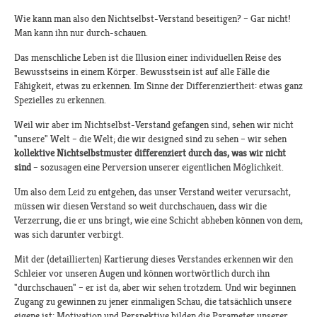
Wie kann man also den Nichtselbst-Verstand beseitigen? – Gar nicht!
Man kann ihn nur durch-schauen.
Das menschliche Leben ist die Illusion einer individuellen Reise des
Bewusstseins in einem Körper. Bewusstsein ist auf alle Fälle die
Fähigkeit, etwas zu erkennen. Im Sinne der Differenziertheit: etwas ganz
Spezielles zu erkennen.
Weil wir aber im Nichtselbst-Verstand gefangen sind, sehen wir nicht
"unsere" Welt – die Welt; die wir designed sind zu sehen – wir sehen
kollektive Nichtselbstmuster differenziert durch das, was wir nicht
sind
– sozusagen eine Perversion unserer eigentlichen Möglichkeit.
Um also dem Leid zu entgehen, das unser Verstand weiter verursacht,
müssen wir diesen Verstand so weit durchschauen, dass wir die
Verzerrung, die er uns bringt, wie eine Schicht abheben können von dem,
was sich darunter verbirgt.
Mit der (detaillierten) Kartierung dieses Verstandes erkennen wir den
Schleier vor unseren Augen und können wortwörtlich durch ihn
"durchschauen" – er ist da, aber wir sehen trotzdem. Und wir beginnen
Zugang zu gewinnen zu jener einmaligen Schau, die tatsächlich unsere
eigene ist: Motivation und Perspektive bilden die Parameter unserer