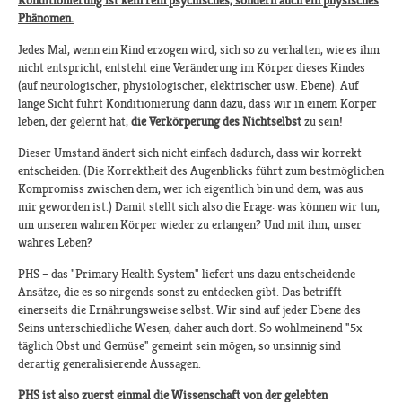
Konditionierung ist kein rein psychisches, sondern auch ein physisches
Phänomen.
Jedes Mal, wenn ein Kind erzogen wird, sich so zu verhalten, wie es ihm
nicht entspricht, entsteht eine Veränderung im Körper dieses Kindes
(auf neurologischer, physiologischer, elektrischer usw. Ebene). Auf
lange Sicht führt Konditionierung dann dazu, dass wir in einem Körper
leben, der gelernt hat,
die
Verkörperung
des Nichtselbst
zu sein!
Dieser Umstand ändert sich nicht einfach dadurch, dass wir korrekt
entscheiden. (Die Korrektheit des Augenblicks führt zum bestmöglichen
Kompromiss zwischen dem, wer ich eigentlich bin und dem, was aus
mir geworden ist.) Damit stellt sich also die Frage: was können wir tun,
um unseren wahren Körper wieder zu erlangen? Und mit ihm, unser
wahres Leben?
PHS – das "Primary Health System" liefert uns dazu entscheidende
Ansätze, die es so nirgends sonst zu entdecken gibt. Das betrifft
einerseits die Ernährungsweise selbst. Wir sind auf jeder Ebene des
Seins unterschiedliche Wesen, daher auch dort. So wohlmeinend "5x
täglich Obst und Gemüse" gemeint sein mögen, so unsinnig sind
derartig generalisierende Aussagen.
PHS ist also zuerst einmal die Wissenschaft von der gelebten