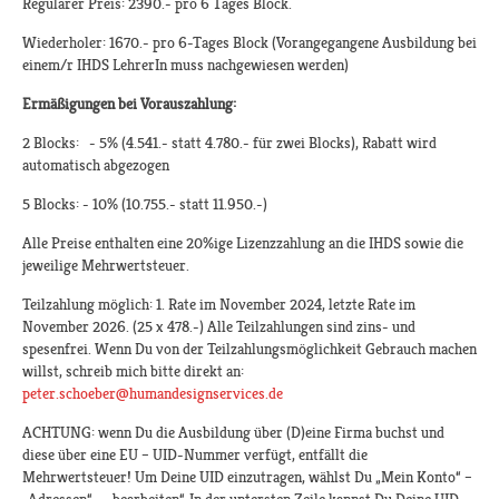
Regulärer Preis: 2390.- pro 6 Tages Block.
Wiederholer: 1670.- pro 6-Tages Block (Vorangegangene Ausbildung bei
einem/r IHDS LehrerIn muss nachgewiesen werden)
Ermäßigungen bei Vorauszahlung:
2 Blocks: - 5% (4.541.- statt 4.780.- für zwei Blocks), Rabatt wird
automatisch abgezogen
5 Blocks: - 10% (10.755.- statt 11.950.-)
Alle Preise enthalten eine 20%ige Lizenzzahlung an die IHDS sowie die
jeweilige Mehrwertsteuer.
Teilzahlung möglich: 1. Rate im November 2024, letzte Rate im
November 2026. (25 x 478.-) Alle Teilzahlungen sind zins- und
spesenfrei. Wenn Du von der Teilzahlungsmöglichkeit Gebrauch machen
willst, schreib mich bitte direkt an:
peter.schoeber@humandesignservices.de
ACHTUNG: wenn Du die Ausbildung über (D)eine Firma buchst und
diese über eine EU – UID-Nummer verfügt, entfällt die
Mehrwertsteuer! Um Deine UID einzutragen, wählst Du „Mein Konto“ –