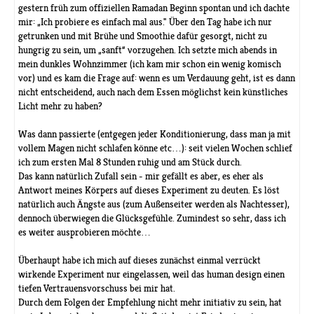
gestern früh zum offiziellen Ramadan Beginn spontan und ich dachte
mir: „Ich probiere es einfach mal aus." Über den Tag habe ich nur
getrunken und mit Brühe und Smoothie dafür gesorgt, nicht zu
hungrig zu sein, um „sanft“ vorzugehen. Ich setzte mich abends in
mein dunkles Wohnzimmer (ich kam mir schon ein wenig komisch
vor) und es kam die Frage auf: wenn es um Verdauung geht, ist es dann
nicht entscheidend, auch nach dem Essen möglichst kein künstliches
Licht mehr zu haben?
Was dann passierte (entgegen jeder Konditionierung, dass man ja mit
vollem Magen nicht schlafen könne etc…): seit vielen Wochen schlief
ich zum ersten Mal 8 Stunden ruhig und am Stück durch.
Das kann natürlich Zufall sein - mir gefällt es aber, es eher als
Antwort meines Körpers auf dieses Experiment zu deuten. Es löst
natürlich auch Ängste aus (zum Außenseiter werden als Nachtesser),
dennoch überwiegen die Glücksgefühle. Zumindest so sehr, dass ich
es weiter ausprobieren möchte…
Überhaupt habe ich mich auf dieses zunächst einmal verrückt
wirkende Experiment nur eingelassen, weil das human design einen
tiefen Vertrauensvorschuss bei mir hat.
Durch dem Folgen der Empfehlung nicht mehr initiativ zu sein, hat