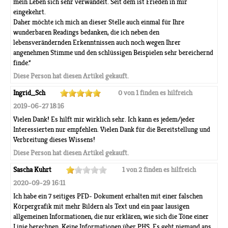
mein Leben sich sehr verwandelt. Seit dem ist Frieden in mir
eingekehrt.
Daher möchte ich mich an dieser Stelle auch einmal für Ihre
wunderbaren Readings bedanken, die ich neben den
lebensverändernden Erkenntnissen auch noch wegen Ihrer
angenehmen Stimme und den schlüssigen Beispielen sehr bereichernd
finde.“
Diese Person hat diesen Artikel gekauft.
Ingrid_Sch
0 von 1 finden es hilfreich
2019-06-27 18:16
Vielen Dank! Es hilft mir wirklich sehr. Ich kann es jedem/jeder
Interessierten nur empfehlen. Vielen Dank für die Bereitstellung und
Verbreitung dieses Wissens!
Diese Person hat diesen Artikel gekauft.
Sascha Kuhrt
1 von 2 finden es hilfreich
2020-09-29 16:11
Ich habe ein 7 seitiges PFD- Dokument erhalten mit einer falschen
Körpergrafik mit mehr Bildern als Text und ein paar lausigen
allgemeinen Informationen, die nur erklären, wie sich die Töne einer
Linie berechnen. Keine Informationen über PHS. Es geht niemand ans