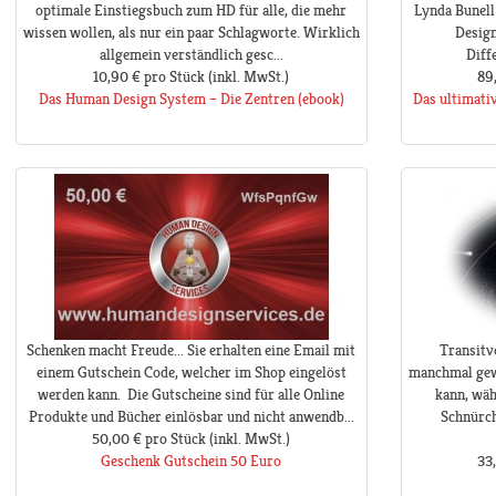
optimale Einstiegsbuch zum HD für alle, die mehr
Lynda Bunell
wissen wollen, als nur ein paar Schlagworte. Wirklich
Design
allgemein verständlich gesc...
Diff
10,90 €
pro Stück
(inkl. MwSt.)
89
Das Human Design System – Die Zentren (ebook)
Das ultimati
Schenken macht Freude... Sie erhalten eine Email mit
Transitv
einem Gutschein Code, welcher im Shop eingelöst
manchmal gewu
werden kann. Die Gutscheine sind für alle Online
kann, wäh
Produkte und Bücher einlösbar und nicht anwendb...
Schnürch
50,00 €
pro Stück
(inkl. MwSt.)
Geschenk Gutschein 50 Euro
33