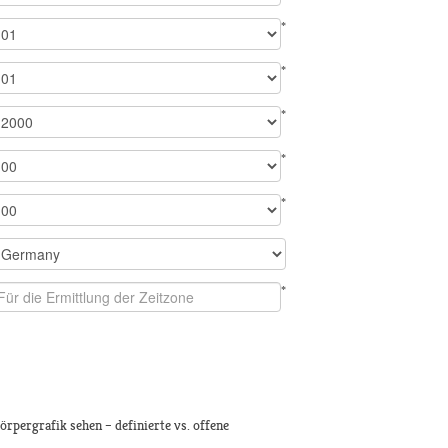
*
*
*
*
*
*
rpergrafik sehen – definierte vs. offene