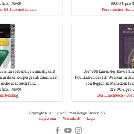
k
(inkl. MwSt.)
89,00 €
pro 
er 64 Tore und Linien
Persönlicher Huma
 Sie Ihre lebendige Einmaligkeit!
Die "384 Linien des Rave I Gin
n in ihrer Körpergrafik zumindest
Publikation des HD Wissens in deut
nche aber auch fünf, ...
von Beginn an Menschen faszin
k
(inkl. MwSt.)
219,00 €
pro 
nal Reading
Das Linienbuch - Die 
Copyright © 2013-2025 Human Design Services AG
Impressum
Warenkorb
Login