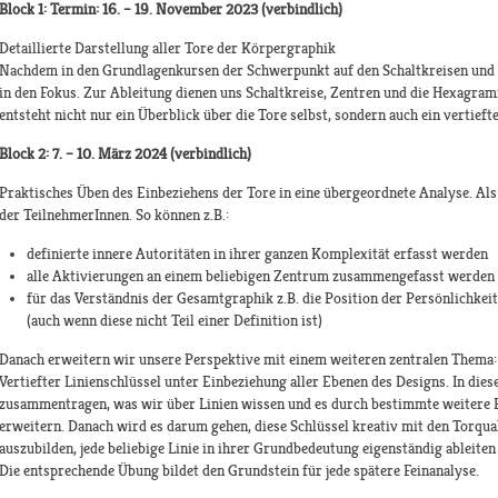
Block 1: Termin: 16. – 19. November 2023 (verbindlich)
Detaillierte Darstellung aller Tore der Körpergraphik
Nachdem in den Grundlagenkursen der Schwerpunkt auf den Schaltkreisen und 
in den Fokus. Zur Ableitung dienen uns Schaltkreise, Zentren und die Hexagra
entsteht nicht nur ein Überblick über die Tore selbst, sondern auch ein vertieft
Block 2: 7. – 10. März 2024 (verbindlich)
Praktisches Üben des Einbeziehens der Tore in eine übergeordnete Analyse. Als
der TeilnehmerInnen. So können z.B.:
definierte innere Autoritäten in ihrer ganzen Komplexität erfasst werden
alle Aktivierungen an einem beliebigen Zentrum zusammengefasst werden
für das Verständnis der Gesamtgraphik z.B. die Position der Persönlichke
(auch wenn diese nicht Teil einer Definition ist)
Danach erweitern wir unsere Perspektive mit einem weiteren zentralen Thema:
Vertiefter Linienschlüssel unter Einbeziehung aller Ebenen des Designs. In die
zusammentragen, was wir über Linien wissen und es durch bestimmte weitere El
erweitern. Danach wird es darum gehen, diese Schlüssel kreativ mit den Torqual
auszubilden, jede beliebige Linie in ihrer Grundbedeutung eigenständig ableiten
Die entsprechende Übung bildet den Grundstein für jede spätere Feinanalyse.