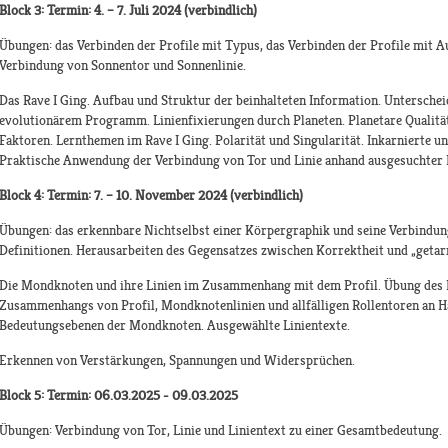
Block 3: Termin: 4. – 7. Juli 2024 (verbindlich)
Übungen: das Verbinden der Profile mit Typus, das Verbinden der Profile mit 
Verbindung von Sonnentor und Sonnenlinie.
Das Rave I Ging. Aufbau und Struktur der beinhalteten Information. Untersche
evolutionärem Programm. Linienfixierungen durch Planeten. Planetare Qualität
Faktoren. Lernthemen im Rave I Ging. Polarität und Singularität. Inkarnierte u
Praktische Anwendung der Verbindung von Tor und Linie anhand ausgesuchter L
Block 4: Termin: 7. – 10. November 2024 (verbindlich)
Übungen: das erkennbare Nichtselbst einer Körpergraphik und seine Verbindu
Definitionen. Herausarbeiten des Gegensatzes zwischen Korrektheit und „getar
Die Mondknoten und ihre Linien im Zusammenhang mit dem Profil. Übung des 
Zusammenhangs von Profil, Mondknotenlinien und allfälligen Rollentoren an Ha
Bedeutungsebenen der Mondknoten. Ausgewählte Linientexte.
Erkennen von Verstärkungen, Spannungen und Widersprüchen.
Block 5: Termin: 06.03.2025 - 09.03.2025
Übungen: Verbindung von Tor, Linie und Linientext zu einer Gesamtbedeutung.