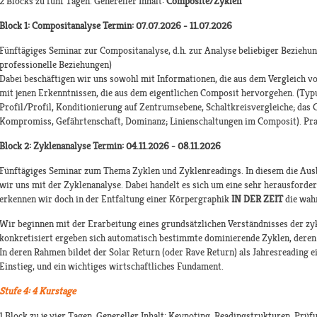
2 Blocks zu fünf Tagen. Genereller Inhalt:
Composite/Zyklen
Block 1: Compositanalyse Termin: 07.07.2026 - 11.07.2026
Fünftägiges Seminar zur Compositanalyse, d.h. zur Analyse beliebiger Beziehun
professionelle Beziehungen)
Dabei beschäftigen wir uns sowohl mit Informationen, die aus dem Vergleich v
mit jenen Erkenntnissen, die aus dem eigentlichen Composit hervorgehen. (Typ
Profil/Profil, Konditionierung auf Zentrumsebene, Schaltkreisvergleiche; das
Kompromiss, Gefährtenschaft, Dominanz; Linienschaltungen im Composit). Prak
Block 2: Zyklenanalyse Termin: 04.11.2026 - 08.11.2026
Fünftägiges Seminar zum Thema Zyklen und Zyklenreadings. In diesem die Aus
wir uns mit der Zyklenanalyse. Dabei handelt es sich um eine sehr herausforder
erkennen wir doch in der Entfaltung einer Körpergraphik
IN DER ZEIT
die wahr
Wir beginnen mit der Erarbeitung eines grundsätzlichen Verständnisses der zy
konkretisiert ergeben sich automatisch bestimmte dominierende Zyklen, deren
In deren Rahmen bildet der Solar Return (oder Rave Return) als Jahresreading e
Einstieg, und ein wichtiges wirtschaftliches Fundament.
Stufe 4: 4 Kurstage
1 Block zu je vier Tagen. Genereller Inhalt: Keynoting, Readingstrukturen, Prü