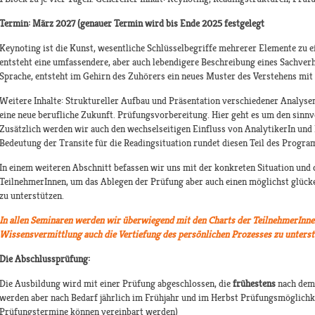
Termin: März 2027 (genauer Termin wird bis Ende 2025 festgelegt
Keynoting ist die Kunst, wesentliche Schlüsselbegriffe mehrerer Elemente zu 
entsteht eine umfassendere, aber auch lebendigere Beschreibung eines Sachverh
Sprache, entsteht im Gehirn des Zuhörers ein neues Muster des Verstehens mit
Weitere Inhalte: Struktureller Aufbau und Präsentation verschiedener Analyse
eine neue berufliche Zukunft. Prüfungsvorbereitung. Hier geht es um den sinn
Zusätzlich werden wir auch den wechselseitigen Einfluss von AnalytikerIn und K
Bedeutung der Transite für die Readingsituation rundet diesen Teil des Progra
In einem weiteren Abschnitt befassen wir uns mit der konkreten Situation und 
TeilnehmerInnen, um das Ablegen der Prüfung aber auch einen möglichst glücke
zu unterstützen.
In allen Seminaren werden wir überwiegend mit den Charts der TeilnehmerInne
Wissensvermittlung auch die Vertiefung des persönlichen Prozesses zu unterst
Die Abschlussprüfung:
Die Ausbildung wird mit einer Prüfung abgeschlossen, die
frühestens
nach dem 
werden aber nach Bedarf jährlich im Frühjahr und im Herbst Prüfungsmöglichke
Prüfungstermine können vereinbart werden)