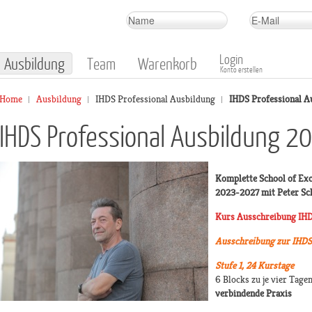
Login
Ausbildung
Team
Warenkorb
Konto erstellen
Home
Ausbildung
IHDS Professional Ausbildung
IHDS Professional A
IHDS Professional Ausbildung 
Komplette School of Ex
2023-2027 mit Peter Sc
Kurs Ausschreibung
IHD
Ausschreibung zur IHDS
Stufe 1, 24 Kurstage
6 Blocks zu je vier Tagen
verbindende Praxis