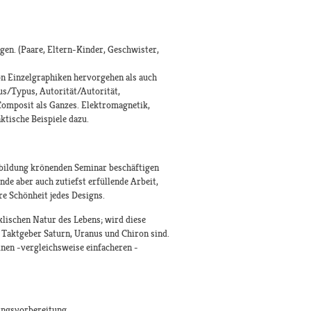
gen. (Paare, Eltern-Kinder, Geschwister,
on Einzelgraphiken hervorgehen als auch
us/Typus, Autorität/Autorität,
 Composit als Ganzes. Elektromagnetik,
tische Beispiele dazu.
bildung krönenden Seminar beschäftigen
nde aber auch zutiefst erfüllende Arbeit,
e Schönheit jedes Designs.
klischen Natur des Lebens; wird diese
 Taktgeber Saturn, Uranus und Chiron sind.
inen -vergleichsweise einfacheren -
fungsvorbereitung