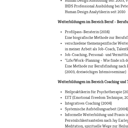
Human Design Ausbildung seit 2005, v
IHDS Professional Ausbildung bei Pete
Human Design Analytikerin seit 2010
Weiterbildungen im Bereich Beruf - Berufu
Profilpass-Beraterin (2014)
Eine biografische Methode zur Berufs
verschiedene themenspezifische Weite
in meiner Arbeit als Job-Coach, Talent
Job-Coaching, Personal- und Vermitt
"Life/Work-Planning - Wie finde ich de
Eine Methode zur Berufsfindung nach R
(2003, dreiwöchiges Intensivseminar)
Weiterbildungen im Bereich Coaching und 
Heilpraktikerin für Psychotherapie (2
EFT (Emotional Freedom Technique, 2
Integratives Coaching (2004)
Systemische Aufstellungsarbeit (2004
Informelle Weiterbildung und Praxis i
Persönlichkeitsanteilen nach Jay Earl
Meditation, spirituelle Wege zur Heilu