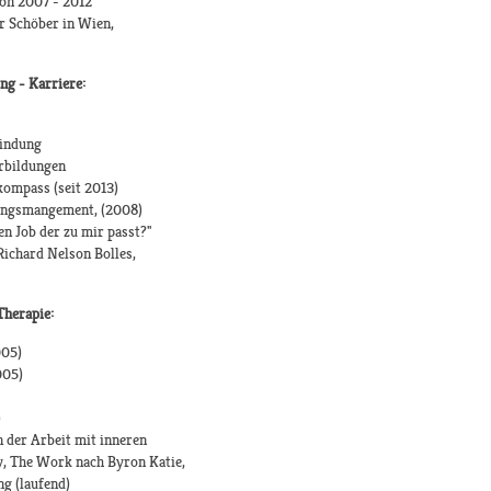
on 2007 - 2012
r Schöber in Wien,
ng - Karriere:
findung
rbildungen
kompass (seit 2013)
lungsmangement, (2008)
n Job der zu mir passt?"
ichard Nelson Bolles,
Therapie:
005)
005)
)
n der Arbeit mit inneren
ey, The Work nach Byron Katie,
ng (laufend)