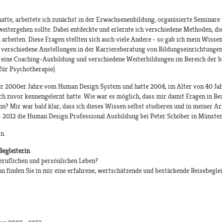
tte, arbeitete ich zunächst in der Erwachsenenbildung, organisierte Seminare
weitergehen sollte. Dabei entdeckte und erlernte ich verschiedene Methoden, di
arbeiten. Diese Fragen stellten sich auch viele Andere - so gab ich mein Wisse
s verschiedene Anstellungen in der Karriereberatung von Bildungseinrichtungen
 eine Coaching-Ausbildung und verschiedene Weiterbildungen im Bereich der b
für Psychotherapie).
er 2000er Jahre vom Human Design System und hatte 2004, im Alter von 40 Jah
ich zuvor kennengelernt hatte. Wie war es möglich, dass mir damit Fragen in B
ann? Mir war bald klar, dass ich dieses Wissen selbst studieren und in meiner 
 - 2012 die Human Design Professional Ausbildung bei Peter Schöber in Münste
n.
Begleiterin
eruflichen und persönlichen Leben?
nn finden Sie in mir eine erfahrene, wertschätzende und bestärkende Reisebegle