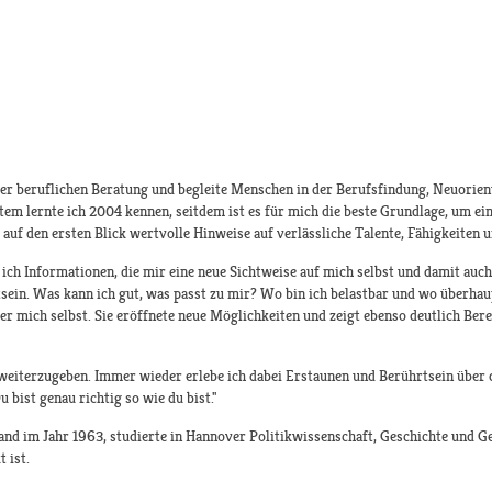
 der beruflichen Beratung und begleite Menschen in der Berufsfindung, Neuorie
 lernte ich 2004 kennen, seitdem ist es für mich die beste Grundlage, um ein
 auf den ersten Blick wertvolle Hinweise auf verlässliche Talente, Fähigkeiten
ich Informationen, die mir eine neue Sichtweise auf mich selbst und damit auc
tsein. Was kann ich gut, was passt zu mir? Wo bin ich belastbar und wo überhau
r mich selbst. Sie eröffnete neue Möglichkeiten und zeigt ebenso deutlich Bere
weiterzugeben. Immer wieder erlebe ich dabei Erstaunen und Berührtsein über d
bist genau richtig so wie du bist."
d im Jahr 1963, studierte in Hannover Politikwissenschaft, Geschichte und G
 ist.