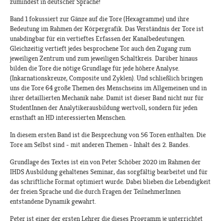
zumindest in deutscher Sprache!
Band 1 fokussiert zur Gänze auf die Tore (Hexagramme) und ihre
Bedeutung im Rahmen der Körpergrafik. Das Verständnis der Tore ist
unabdingbar für ein vertieftes Erfassen der Kanalbedeutungen.
Gleichzeitig vertieft jedes besprochene Tor auch den Zugang zum
jeweiligen Zentrum und zum jeweiligen Schaltkreis. Darüber hinaus
bilden die Tore die nötige Grundlage für jede höhere Analyse.
(Inkarnationskreuze, Composite und Zyklen). Und schließlich bringen
uns die Tore 64 große Themen des Menschseins im Allgemeinen und in
ihrer detaillierten Mechanik nahe. Damit ist dieser Band nicht nur für
StudentInnen der Analytikerausbildung wertvoll, sondern für jeden
ernsthaft an HD interessierten Menschen.
In diesem ersten Band ist die Besprechung von 56 Toren enthalten. Die
Tore am Selbst sind - mit anderen Themen - Inhalt des 2. Bandes.
Grundlage des Textes ist ein von Peter Schöber 2020 im Rahmen der
IHDS Ausbildung gehaltenes Seminar, das sorgfältig bearbeitet und für
das schriftliche Format optimiert wurde. Dabei blieben die Lebendigkeit
der freien Sprache und die durch Fragen der TeilnehmerInnen
entstandene Dynamik gewahrt.
Peter ist einer der ersten Lehrer die dieses Programm je unterrichtet