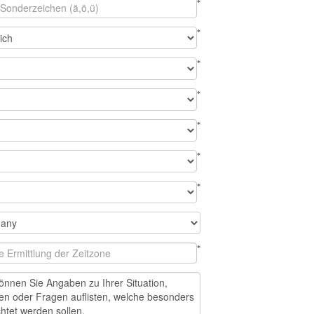
*
*
*
*
*
*
*
*