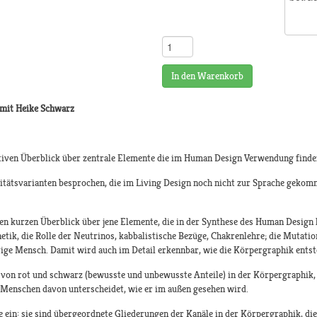
In den Warenkorb
mit Heike Schwarz
ativen Überblick über zentrale Elemente die im Human Design Verwendung finde
itätsvarianten besprochen, die im Living Design noch nicht zur Sprache gekomm
n kurzen Überblick über jene Elemente, die in der Synthese des Human Design 
etik, die Rolle der Neutrinos, kabbalistische Bezüge, Chakrenlehre; die Mutat
ige Mensch. Damit wird auch im Detail erkennbar, wie die Körpergraphik entst
 von rot und schwarz (bewusste und unbewusste Anteile) in der Körpergraphik, d
s Menschen davon unterscheidet, wie er im außen gesehen wird.
 ein: sie sind übergeordnete Gliederungen der Kanäle in der Körpergraphik, d