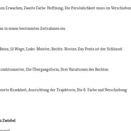
zum Erwachen; Zweite Farbe: Hoffnung; Die Persönlichkeit muss im Verschiebu
uns in einem bestimmten Zeitrahmen ein
eise; 12 Wege; Links: Meister; Rechts: Novize; Das Penta ist der Schlüssel
Konditionierter; Die Übergangsform; Drei Variationen des Rechten
ierte Krankheit; Ausrichtung der Trajektorie; Die 6. Farbe und Verschiebung
n Zwiebel
eispiel