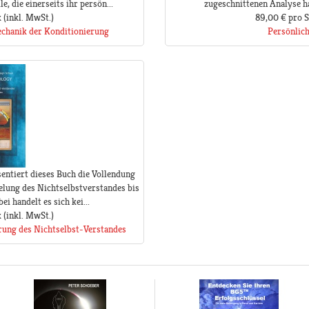
e, die einerseits ihr persön...
zugeschnittenen Analyse hat
k
(inkl. MwSt.)
89,00 €
pro 
echanik der Konditionierung
Persönlic
sentiert dieses Buch die Vollendung
selung des Nichtselbstverstandes bis
ei handelt es sich kei...
k
(inkl. MwSt.)
rung des Nichtselbst-Verstandes