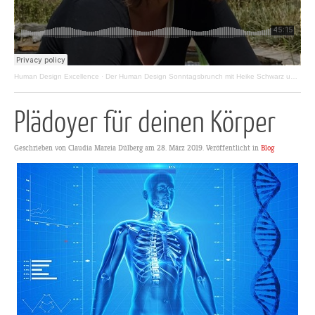
Human Design Excellence
·
Der Human Design Sonntagsbrunch mit Heike Schwarz und Gästen, Episode 06.08.2023
Plädoyer für deinen Körper
Geschrieben von Claudia Mareia Dülberg am
28. März 2019
. Veröffentlicht in
Blog