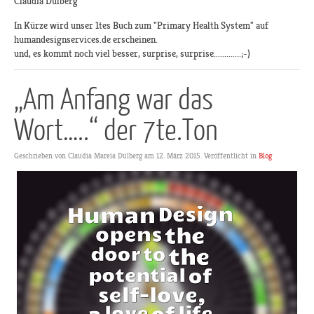
Claudia Dülberg
In Kürze wird unser 1tes Buch zum "Primary Health System" auf
humandesignservices.de erscheinen.
und, es kommt noch viel besser, surprise, surprise.............;-)
„Am Anfang war das
Wort…..“ der 7te.Ton
Geschrieben von Claudia Mareia Dülberg am
12. März 2015
. Veröffentlicht in
Blog