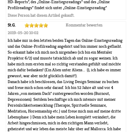
HD-Reports”, des „Online-Einstiegsreadings” und des „Online
Profilreadings” findet sich unter „Online-Einstiegsreading”
Diese Person hat diesen Artikel gekauft.
St.G.
Kommentar bewerten
2019-05-20 10:02
Ich habe mir in den letzten beiden Tagen das Online-Einstiegsreading
und das Online-Profilreading angehört und bin immer noch geflasht.
So erkannt habe ich mich noch nirgendwo (ich bin ein Mentaler
Projektor 6/2) und musste tatsächlich ab und zu sogar weinen. Ich
habe mich zum ersten mal so richtig verstanden gefühlt und möchte
mich dafür bedanken! (Ein Alien unter Aliens... :)), ich habe es immer
gewusst, war aber nicht glücklich damit!).
Danach habe ich beschlossen, das Living Design Seminar zu buchen
und freue mich schon sehr darauf. Ich bin 52 Jahre alt und vor 4
Jahren „von meinem Dach“ runtergeworfen worden (Burnout,
Depressionen). Seitdem beschäftige ich mich intensiv mit meiner
Persönlichkeitsenwicklung (Therapie, Spirituelle Seminare,
Meditation, Horsemanship etc.) und freue mich nun auf meine dritte
Lebensphase :) Denn ich habe mein Leben komplett verändert; die
Arbeit hingeschmissen, mich in den richtigen Mann verliebt,
geheiratet und wir leben das meiste Jahr über auf Mallorca. Ich habe