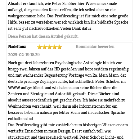
Absolut erstaunlich, wie Peter Schöber hier Wesensmerkmale
aufzeigt, die genau den Kern treffen, die ich selbst aber so nie
wahrgenommen habe. Das Profilreading ist für mich eine sehr große
Hilfe, besser zu verstehen wer ich wirklich bin.Die bildhafte Sprache
ist sehr gut nachzuvollziehen.Vielen Dank dafür.
Diese Person hat diesen Artikel gekauft.
Nadeltanz
Kommentar bewerten
2025-02-19 18:39
Nach gut drei Jahrzehnten Psychologische Astrologie bin ich vor
knapp zwei Jahren auf das HD gestoßen und höre seitdem regelmäßig
und mit wachsender Begeisterung Vorträge von Ra. Mein Mann, der
deutschsprachige Zugänge suchte, hat schließlich Peter Schöber im
WWW aufgestöbert und wir haben dann seine Bücher über die
Zentren und Strategie und Autorität gekauft. Diese Bücher sind
absolut ausserordentlich gut geschrieben. Ich habe sie mehrfach zu
Weihnachten verschenkt, weil darin alle Informationen für ein
besseres Leben in nahezu perfekter Form und in deutscher Sprache
enthalten sind.
Das Profilreading gibt mir zusätzlich zum bisherigen Wissen enorm
vertiefte Einsichten in mein Design. Es ist einfach toll, wie
strukturiert und therapeutisch wertvoll Peter Schöber Licht- und