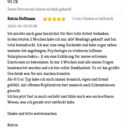
VG CK
Diese Person hat diesen Artikel gekauft.
Katrin Hoffmann
1 von 1 finden es hilfreich
2020-10-03 10:34
Ich möchte mich ganz herzlichst für Ihre tolle Arbeit bedanken.
In den letzten 2 Wochen habe ich mir alle! Readings gekauft und bin
total beeindruckt. Ich war eine ewig Suchende und habe sogar neben
meinem Job angefangen, Psychologie zu studieren (offenes
Solarplexuschakra ;-)) um eine Erklärung für meine extremen
Emotionen zu bekommen. In nur 2 Wochen sind alle meine Fragen
beantwortet worden und ich bin voller Dankbarkeit. Es ist das größte
Geschenk was Sie mir machen konnten.
Als 6/2 er Typ habe ich mich immer komisch, eigen und fremd
gefühlt, mit offenen Kopfzentren fast manisch nach Erkenntnissen
gesucht...
Ich bin jetzt fast in mich verliebt und fühle mich wie ein kostbares
Wesen, was ich gerade erst entdeckt habe.
Danke und bitte weitermachen.
Katrin