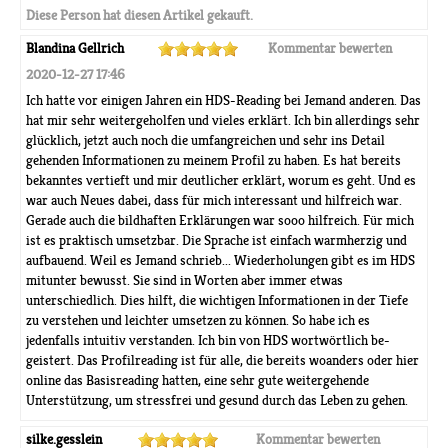
Diese Person hat diesen Artikel gekauft.
Blandina Gellrich
Kommentar bewerten
2020-12-27 17:46
Ich hatte vor einigen Jahren ein HDS-Reading bei Jemand anderen. Das
hat mir sehr weitergeholfen und vieles erklärt. Ich bin allerdings sehr
glücklich, jetzt auch noch die umfangreichen und sehr ins Detail
gehenden Informationen zu meinem Profil zu haben. Es hat bereits
bekanntes vertieft und mir deutlicher erklärt, worum es geht. Und es
war auch Neues dabei, dass für mich interessant und hilfreich war.
Gerade auch die bildhaften Erklärungen war sooo hilfreich. Für mich
ist es praktisch umsetzbar. Die Sprache ist einfach warmherzig und
aufbauend. Weil es Jemand schrieb... Wiederholungen gibt es im HDS
mitunter bewusst. Sie sind in Worten aber immer etwas
unterschiedlich. Dies hilft, die wichtigen Informationen in der Tiefe
zu verstehen und leichter umsetzen zu können. So habe ich es
jedenfalls intuitiv verstanden. Ich bin von HDS wortwörtlich be-
geistert. Das Profilreading ist für alle, die bereits woanders oder hier
online das Basisreading hatten, eine sehr gute weitergehende
Unterstützung, um stressfrei und gesund durch das Leben zu gehen.
silke.gesslein
Kommentar bewerten