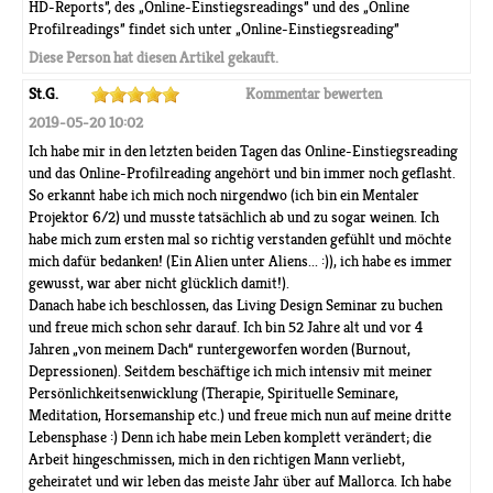
HD-Reports”, des „Online-Einstiegsreadings” und des „Online
Profilreadings” findet sich unter „Online-Einstiegsreading”
Diese Person hat diesen Artikel gekauft.
St.G.
Kommentar bewerten
2019-05-20 10:02
Ich habe mir in den letzten beiden Tagen das Online-Einstiegsreading
und das Online-Profilreading angehört und bin immer noch geflasht.
So erkannt habe ich mich noch nirgendwo (ich bin ein Mentaler
Projektor 6/2) und musste tatsächlich ab und zu sogar weinen. Ich
habe mich zum ersten mal so richtig verstanden gefühlt und möchte
mich dafür bedanken! (Ein Alien unter Aliens... :)), ich habe es immer
gewusst, war aber nicht glücklich damit!).
Danach habe ich beschlossen, das Living Design Seminar zu buchen
und freue mich schon sehr darauf. Ich bin 52 Jahre alt und vor 4
Jahren „von meinem Dach“ runtergeworfen worden (Burnout,
Depressionen). Seitdem beschäftige ich mich intensiv mit meiner
Persönlichkeitsenwicklung (Therapie, Spirituelle Seminare,
Meditation, Horsemanship etc.) und freue mich nun auf meine dritte
Lebensphase :) Denn ich habe mein Leben komplett verändert; die
Arbeit hingeschmissen, mich in den richtigen Mann verliebt,
geheiratet und wir leben das meiste Jahr über auf Mallorca. Ich habe