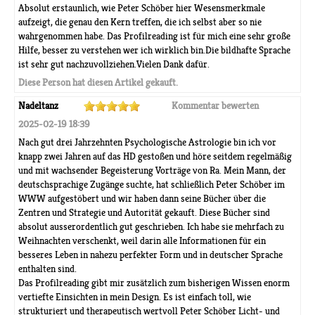
Absolut erstaunlich, wie Peter Schöber hier Wesensmerkmale
aufzeigt, die genau den Kern treffen, die ich selbst aber so nie
wahrgenommen habe. Das Profilreading ist für mich eine sehr große
Hilfe, besser zu verstehen wer ich wirklich bin.Die bildhafte Sprache
ist sehr gut nachzuvollziehen.Vielen Dank dafür.
Diese Person hat diesen Artikel gekauft.
Nadeltanz
Kommentar bewerten
2025-02-19 18:39
Nach gut drei Jahrzehnten Psychologische Astrologie bin ich vor
knapp zwei Jahren auf das HD gestoßen und höre seitdem regelmäßig
und mit wachsender Begeisterung Vorträge von Ra. Mein Mann, der
deutschsprachige Zugänge suchte, hat schließlich Peter Schöber im
WWW aufgestöbert und wir haben dann seine Bücher über die
Zentren und Strategie und Autorität gekauft. Diese Bücher sind
absolut ausserordentlich gut geschrieben. Ich habe sie mehrfach zu
Weihnachten verschenkt, weil darin alle Informationen für ein
besseres Leben in nahezu perfekter Form und in deutscher Sprache
enthalten sind.
Das Profilreading gibt mir zusätzlich zum bisherigen Wissen enorm
vertiefte Einsichten in mein Design. Es ist einfach toll, wie
strukturiert und therapeutisch wertvoll Peter Schöber Licht- und