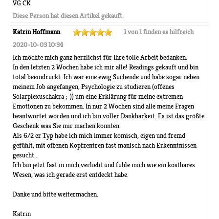
VG CK
Diese Person hat diesen Artikel gekauft.
Katrin Hoffmann
1 von 1 finden es hilfreich
2020-10-03 10:34
Ich möchte mich ganz herzlichst für Ihre tolle Arbeit bedanken.
In den letzten 2 Wochen habe ich mir alle! Readings gekauft und bin
total beeindruckt. Ich war eine ewig Suchende und habe sogar neben
meinem Job angefangen, Psychologie zu studieren (offenes
Solarplexuschakra ;-)) um eine Erklärung für meine extremen
Emotionen zu bekommen. In nur 2 Wochen sind alle meine Fragen
beantwortet worden und ich bin voller Dankbarkeit. Es ist das größte
Geschenk was Sie mir machen konnten.
Als 6/2 er Typ habe ich mich immer komisch, eigen und fremd
gefühlt, mit offenen Kopfzentren fast manisch nach Erkenntnissen
gesucht...
Ich bin jetzt fast in mich verliebt und fühle mich wie ein kostbares
Wesen, was ich gerade erst entdeckt habe.
Danke und bitte weitermachen.
Katrin