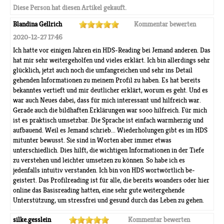
Diese Person hat diesen Artikel gekauft.
Blandina Gellrich
Kommentar bewerten
2020-12-27 17:46
Ich hatte vor einigen Jahren ein HDS-Reading bei Jemand anderen. Das
hat mir sehr weitergeholfen und vieles erklärt. Ich bin allerdings sehr
glücklich, jetzt auch noch die umfangreichen und sehr ins Detail
gehenden Informationen zu meinem Profil zu haben. Es hat bereits
bekanntes vertieft und mir deutlicher erklärt, worum es geht. Und es
war auch Neues dabei, dass für mich interessant und hilfreich war.
Gerade auch die bildhaften Erklärungen war sooo hilfreich. Für mich
ist es praktisch umsetzbar. Die Sprache ist einfach warmherzig und
aufbauend. Weil es Jemand schrieb... Wiederholungen gibt es im HDS
mitunter bewusst. Sie sind in Worten aber immer etwas
unterschiedlich. Dies hilft, die wichtigen Informationen in der Tiefe
zu verstehen und leichter umsetzen zu können. So habe ich es
jedenfalls intuitiv verstanden. Ich bin von HDS wortwörtlich be-
geistert. Das Profilreading ist für alle, die bereits woanders oder hier
online das Basisreading hatten, eine sehr gute weitergehende
Unterstützung, um stressfrei und gesund durch das Leben zu gehen.
silke.gesslein
Kommentar bewerten