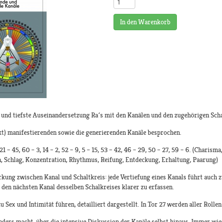
In den Warenkorb
 und tiefste Auseinandersetzung Ra´s mit den Kanälen und den zugehörigen Scha
kt) manifestierenden sowie die generierenden Kanäle besprochen.
 21 – 45, 60 – 3, 14 – 2, 52 – 9, 5 – 15, 53 – 42, 46 – 29, 50 – 27, 59 – 6. (Charis
n, Schlag, Konzentration, Rhythmus, Reifung, Entdeckung, Erhaltung, Paarung)
kung zwischen Kanal und Schaltkreis: jede Vertiefung eines Kanals führt auch 
 den nächsten Kanal desselben Schalkreises klarer zu erfassen.
zu Sex und Intimität führen, detailliert dargestellt. In Tor 27 werden aller Rol
nders macht, über die intensive Diskussion der Kanäle selbst hinaus. Immer wie