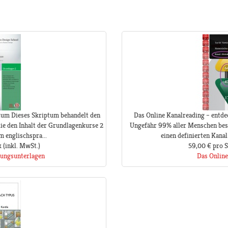
ptum Dieses Skriptum behandelt den
Das Online Kanalreading – entdec
 die den Inhalt der Grundlagenkurse 2
Ungefähr 99% aller Menschen besi
m englischspra...
einen definierten Kanal 
k
(inkl. MwSt.)
59,00 €
pro 
lungsunterlagen
Das Online