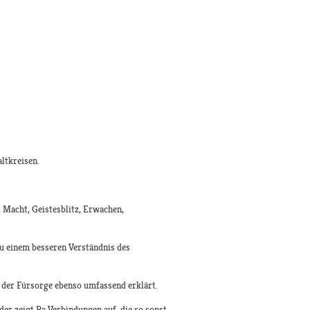
ltkreisen.
ma, Macht, Geistesblitz, Erwachen,
zu einem besseren Verständnis des
len der Fürsorge ebenso umfassend erklärt.
der zeigt Ra Verbindungen auf, die so sonst