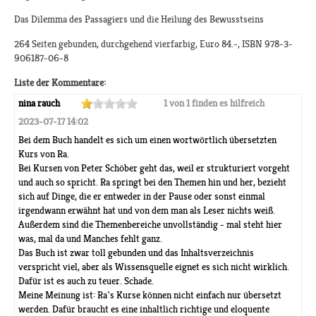
Das Dilemma des Passagiers und die Heilung des Bewusstseins
264 Seiten gebunden, durchgehend vierfarbig, Euro 84.-, ISBN 978-3-
906187-06-8
Liste der Kommentare:
nina rauch
1 von 1 finden es hilfreich
2023-07-17 14:02
Bei dem Buch handelt es sich um einen wortwörtlich übersetzten
Kurs von Ra.
Bei Kursen von Peter Schöber geht das, weil er strukturiert vorgeht
und auch so spricht. Ra springt bei den Themen hin und her, bezieht
sich auf Dinge, die er entweder in der Pause oder sonst einmal
irgendwann erwähnt hat und von dem man als Leser nichts weiß.
Außerdem sind die Themenbereiche unvollständig - mal steht hier
was, mal da und Manches fehlt ganz.
Das Buch ist zwar toll gebunden und das Inhaltsverzeichnis
verspricht viel, aber als Wissensquelle eignet es sich nicht wirklich.
Dafür ist es auch zu teuer. Schade.
Meine Meinung ist: Ra`s Kurse können nicht einfach nur übersetzt
werden. Dafür braucht es eine inhaltlich richtige und eloquente