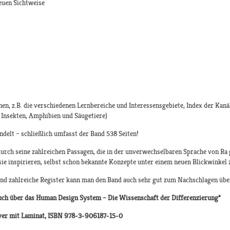
euen Sichtweise
en, z.B. die verschiedenen Lernbereiche und Interessensgebiete, Index der Kan
 Insekten, Amphibien und Säugetiere)
delt – schließlich umfasst der Band 538 Seiten!
urch seine zahlreichen Passagen, die in der unverwechselbaren Sprache von Ra g
ie inspirieren, selbst schon bekannte Konzepte unter einem neuen Blickwinkel 
und zahlreiche Register kann man den Band auch sehr gut zum Nachschlagen ü
Buch über das Human Design System – Die Wissenschaft der Differenzierung“
over mit Laminat, ISBN 978-3-906187-15-0