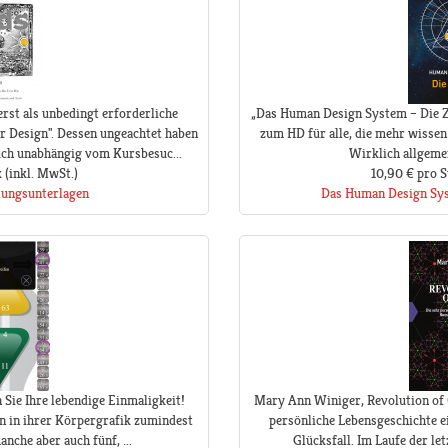
rst als unbedingt erforderliche
„Das Human Design System – Die Ze
r Design". Dessen ungeachtet haben
zum HD für alle, die mehr wissen 
uch unabhängig vom Kursbesuc...
Wirklich allgemei
k
(inkl. MwSt.)
10,90 €
pro S
lungsunterlagen
Das Human Design Sys
 Sie Ihre lebendige Einmaligkeit!
Mary Ann Winiger, Revolution of 
n in ihrer Körpergrafik zumindest
persönliche Lebensgeschichte ei
nche aber auch fünf, ...
Glücksfall. Im Laufe der le