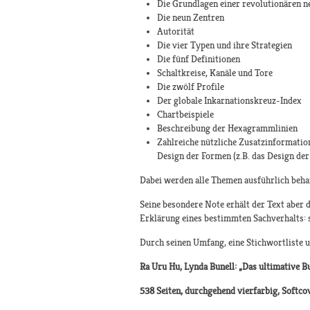
Die Grundlagen einer revolutionären n
Die neun Zentren
Autorität
Die vier Typen und ihre Strategien
Die fünf Definitionen
Schaltkreise, Kanäle und Tore
Die zwölf Profile
Der globale Inkarnationskreuz-Index
Chartbeispiele
Beschreibung der Hexagrammlinien
Zahlreiche nützliche Zusatzinformation
Design der Formen (z.B. das Design der
Dabei werden alle Themen ausführlich behan
Seine besondere Note erhält der Text aber d
Erklärung eines bestimmten Sachverhalts: s
Durch seinen Umfang, eine Stichwortliste 
Ra Uru Hu, Lynda Bunell: „Das ultimative 
538 Seiten, durchgehend vierfarbig, Softc