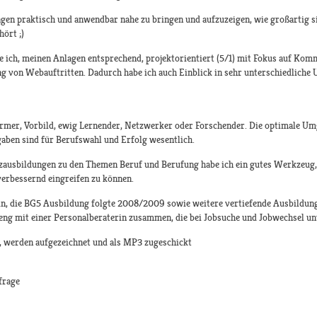
agen praktisch und anwendbar nahe zu bringen und aufzuzeigen, wie großartig sie
ört ;)
 ich, meinen Anlagen entsprechend, projektorientiert (5/1) mit Fokus auf Ko
 von Webauftritten. Dadurch habe ich auch Einblick in sehr unterschiedlich
ürmer, Vorbild, ewig Lernender, Netzwerker oder Forschender. Die optimale Um
ben sind für Berufswahl und Erfolg wesentlich.
zausbildungen zu den Themen Beruf und Berufung habe ich ein gutes Werkzeug
verbessernd eingreifen zu können.
in, die BG5 Ausbildung folgte 2008/2009 sowie weitere vertiefende Ausbildun
 eng mit einer Personalberaterin zusammen, die bei Jobsuche und Jobwechsel un
e, werden aufgezeichnet und als MP3 zugeschickt
frage