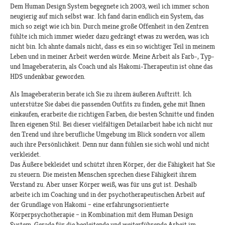
Dem Human Design System begegnete ich 2003, weil ich immer schon
neugierig auf mich selbst war. Ich fand darin endlich ein System, das
mich so zeigt wie ich bin. Durch meine große Offenheit in den Zentren
fühlte ich mich immer wieder dazu gedrängt etwas zu werden, was ich
nicht bin. Ich ahnte damals nicht, dass es ein so wichtiger Teil in meinem
Leben und in meiner Arbeit werden würde. Meine Arbeit als Farb-, Typ-
und Imageberaterin, als Coach und als Hakomi-Therapeutin ist ohne das
HDS undenkbar geworden.
Als Imageberaterin berate ich Sie zu ihrem äußeren Auftritt. Ich
unterstütze Sie dabei die passenden Outfits zu finden, gehe mit Ihnen
einkaufen, erarbeite die richtigen Farben, die besten Schnitte und finden
Ihren eigenen Stil. Bei dieser vielfältigen Detailarbeit habe ich nicht nur
den Trend und ihre berufliche Umgebung im Blick sondern vor allem
auch ihre Persönlichkeit. Denn nur dann fühlen sie sich wohl und nicht
verkleidet.
Das Äußere bekleidet und schützt ihren Körper, der die Fähigkeit hat Sie
zu steuern. Die meisten Menschen sprechen diese Fähigkeit ihrem
Verstand zu. Aber unser Körper weiß, was für uns gut ist. Deshalb
arbeite ich im Coaching und in der psychotherapeutischen Arbeit auf
der Grundlage von Hakomi – eine erfahrungsorientierte
Körperpsychotherapie – in Kombination mit dem Human Design
System. Gerade für die begleitende und weiterführende Arbeit im