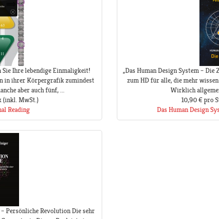
 Sie Ihre lebendige Einmaligkeit!
„Das Human Design System – Die Ze
n in ihrer Körpergrafik zumindest
zum HD für alle, die mehr wissen 
nche aber auch fünf, ...
Wirklich allgemei
k
(inkl. MwSt.)
10,90 €
pro S
nal Reading
Das Human Design Sys
– Persönliche Revolution Die sehr