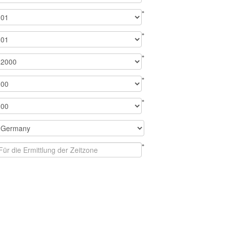
*
*
*
*
*
*