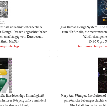
rst als unbedingt erforderliche
„Das Human Design System – Die Ze
r Design". Dessen ungeachtet haben
zum HD für alle, die mehr wissen 
uch unabhängig vom Kursbesuc...
Wirklich allgemei
k
(inkl. MwSt.)
10,90 €
pro S
lungsunterlagen
Das Human Design Sys
 Sie Ihre lebendige Einmaligkeit!
Mary Ann Winiger, Revolution of 
n in ihrer Körpergrafik zumindest
persönliche Lebensgeschichte ei
nche aber auch fünf, ...
Glücksfall. Im Laufe der le