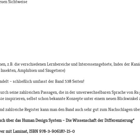
euen Sichtweise
en, z.B. die verschiedenen Lernbereiche und Interessensgebiete, Index der Kan
 Insekten, Amphibien und Säugetiere)
delt – schließlich umfasst der Band 538 Seiten!
urch seine zahlreichen Passagen, die in der unverwechselbaren Sprache von Ra g
ie inspirieren, selbst schon bekannte Konzepte unter einem neuen Blickwinkel 
und zahlreiche Register kann man den Band auch sehr gut zum Nachschlagen ü
Buch über das Human Design System – Die Wissenschaft der Differenzierung“
over mit Laminat, ISBN 978-3-906187-15-0