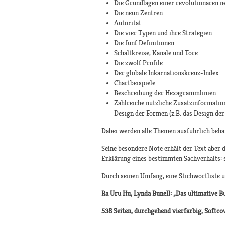
Die Grundlagen einer revolutionären n
Die neun Zentren
Autorität
Die vier Typen und ihre Strategien
Die fünf Definitionen
Schaltkreise, Kanäle und Tore
Die zwölf Profile
Der globale Inkarnationskreuz-Index
Chartbeispiele
Beschreibung der Hexagrammlinien
Zahlreiche nützliche Zusatzinformation
Design der Formen (z.B. das Design der
Dabei werden alle Themen ausführlich behan
Seine besondere Note erhält der Text aber d
Erklärung eines bestimmten Sachverhalts: s
Durch seinen Umfang, eine Stichwortliste 
Ra Uru Hu, Lynda Bunell: „Das ultimative 
538 Seiten, durchgehend vierfarbig, Softc