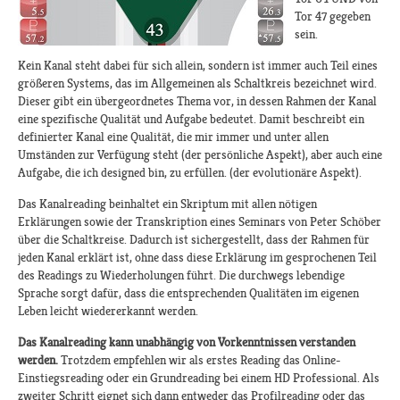
Tor 47 gegeben
sein.
Kein Kanal steht dabei für sich allein, sondern ist immer auch Teil eines
größeren Systems, das im Allgemeinen als Schaltkreis bezeichnet wird.
Dieser gibt ein übergeordnetes Thema vor, in dessen Rahmen der Kanal
eine spezifische Qualität und Aufgabe bedeutet. Damit beschreibt ein
definierter Kanal eine Qualität, die mir immer und unter allen
Umständen zur Verfügung steht (der persönliche Aspekt), aber auch eine
Aufgabe, die ich designed bin, zu erfüllen. (der evolutionäre Aspekt).
Das Kanalreading beinhaltet ein Skriptum mit allen nötigen
Erklärungen sowie der Transkription eines Seminars von Peter Schöber
über die Schaltkreise. Dadurch ist sichergestellt, dass der Rahmen für
jeden Kanal erklärt ist, ohne dass diese Erklärung im gesprochenen Teil
des Readings zu Wiederholungen führt. Die durchwegs lebendige
Sprache sorgt dafür, dass die entsprechenden Qualitäten im eigenen
Leben leicht wiedererkannt werden.
Das Kanalreading kann unabhängig von Vorkenntnissen verstanden
werden.
Trotzdem empfehlen wir als erstes Reading das Online-
Einstiegsreading oder ein Grundreading bei einem HD Professional. Als
zweiter Schritt eignet sich dann entweder das Profilreading oder das