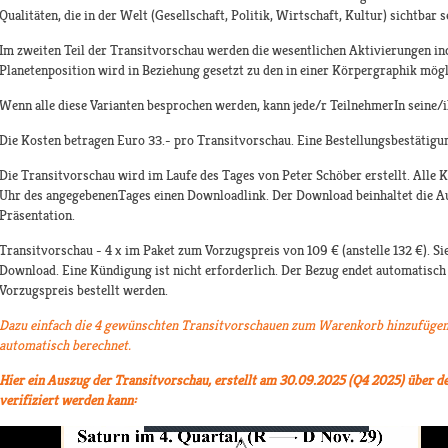
Qualitäten, die in der Welt (Gesellschaft, Politik, Wirtschaft, Kultur) sichtbar 
Im zweiten Teil der Transitvorschau werden die wesentlichen Aktivierungen indiv
Planetenposition wird in Beziehung gesetzt zu den in einer Körpergraphik mögl
Wenn alle diese Varianten besprochen werden, kann jede/r TeilnehmerIn seine/i
Die Kosten betragen Euro 33.- pro Transitvorschau. Eine Bestellungsbestätigu
Die Transitvorschau wird im Laufe des Tages von Peter Schöber erstellt. Alle 
Uhr des angegebenenTages einen Downloadlink. Der Download beinhaltet die A
Präsentation.
Transitvorschau - 4 x im Paket zum Vorzugspreis von 109 € (anstelle 132 €). Si
Download. Eine Kündigung ist nicht erforderlich. Der Bezug endet automatisc
Vorzugspreis bestellt werden.
Dazu einfach die 4 gewünschten Transitvorschauen zum Warenkorb hinzufügen
automatisch berechnet.
Hier ein Auszug der Transitvorschau, erstellt am 30.09.2025 (Q4 2025) über d
verifiziert werden kann: