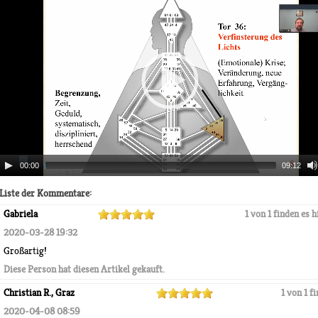
00:00
09:12
Liste der Kommentare:
Gabriela
1 von 1 finden es h
2020-03-28 19:32
Großartig!
Diese Person hat diesen Artikel gekauft.
Christian R., Graz
1 von 1 f
2020-04-08 08:59