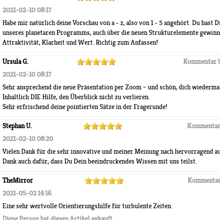
2021-02-10 08:17
Habe mir natürlich deine Vorschau von a - z, also von 1 - 5 angehört. Du hast 
unseres planetaren Programms, auch über die neuen Strukturelemente gewinnt
Attraktivität, Klarheit und Wert. Richtig zum Anfassen!
Ursula G.
Kommentar 
2021-02-10 08:17
Sehr ansprechend die neue Präsentation per Zoom – und schön, dich wiedermal
Inhaltlich DIE Hilfe, den Überblick nicht zu verlieren.
Sehr erfrischend deine pointierten Sätze in der Fragerunde!
Stephan U.
Kommentar
2021-02-10 08:20
Vielen Dank für die sehr innovative und meiner Meinung nach hervorragend au
Dank auch dafür, dass Du Dein beeindruckendes Wissen mit uns teilst.
TheMirror
Kommentar
2021-05-02 14:16
Eine sehr wertvolle Orientierungshilfe für turbulente Zeiten.
Diese Person hat diesen Artikel gekauft.