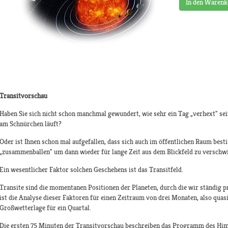
In den Warenk
Transitvorschau
Haben Sie sich nicht schon manchmal gewundert, wie sehr ein Tag „verhext" sei
am Schnürchen läuft?
Oder ist Ihnen schon mal aufgefallen, dass sich auch im öffentlichen Raum be
„zusammenballen" um dann wieder für lange Zeit aus dem Blickfeld zu verschw
Ein wesentlicher Faktor solchen Geschehens ist das Transitfeld.
Transite sind die momentanen Positionen der Planeten, durch die wir ständig
ist die Analyse dieser Faktoren für einen Zeitraum von drei Monaten, also qua
Großwetterlage für ein Quartal.
Die ersten 75 Minuten der Transitvorschau beschreiben das Programm des Him