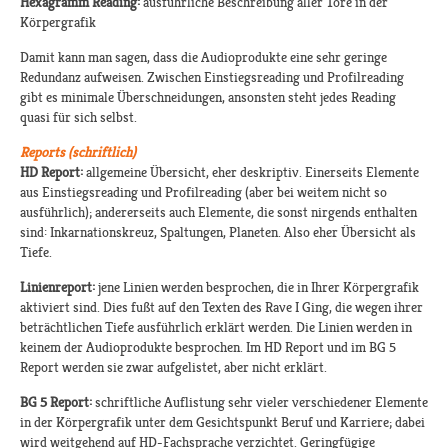
Hexagramm Reading:
ausführliche Beschreibung aller Tore in der
Körpergrafik
Damit kann man sagen, dass die Audioprodukte eine sehr geringe
Redundanz aufweisen. Zwischen Einstiegsreading und Profilreading
gibt es minimale Überschneidungen, ansonsten steht jedes Reading
quasi für sich selbst.
Reports (schriftlich)
HD Report:
allgemeine Übersicht, eher deskriptiv. Einerseits Elemente
aus Einstiegsreading und Profilreading (aber bei weitem nicht so
ausführlich); andererseits auch Elemente, die sonst nirgends enthalten
sind: Inkarnationskreuz, Spaltungen, Planeten. Also eher Übersicht als
Tiefe.
Linienreport:
jene Linien werden besprochen, die in Ihrer Körpergrafik
aktiviert sind. Dies fußt auf den Texten des Rave I Ging, die wegen ihrer
beträchtlichen Tiefe ausführlich erklärt werden. Die Linien werden in
keinem der Audioprodukte besprochen. Im HD Report und im BG 5
Report werden sie zwar aufgelistet, aber nicht erklärt.
BG 5 Report:
schriftliche Auflistung sehr vieler verschiedener Elemente
in der Körpergrafik unter dem Gesichtspunkt Beruf und Karriere; dabei
wird weitgehend auf HD-Fachsprache verzichtet. Geringfügige