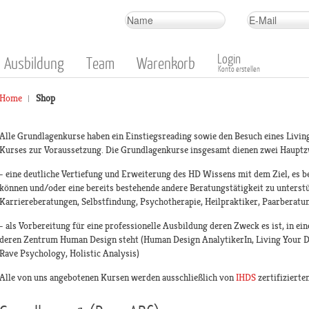
Login
Ausbildung
Team
Warenkorb
Konto erstellen
Home
Shop
Alle Grundlagenkurse haben ein Einstiegsreading sowie den Besuch eines Livin
Kurses zur Voraussetzung. Die Grundlagenkurse insgesamt dienen zwei Haupt
- eine deutliche Vertiefung und Erweiterung des HD Wissens mit dem Ziel, es be
können und/oder eine bereits bestehende andere Beratungstätigkeit zu unterstüt
Karriereberatungen, Selbstfindung, Psychotherapie, Heilpraktiker, Paarberatu
- als Vorbereitung für eine professionelle Ausbildung deren Zweck es ist, in e
deren Zentrum Human Design steht (Human Design AnalytikerIn, Living Your D
Rave Psychology, Holistic Analysis)
Alle von uns angebotenen Kursen werden ausschließlich von
IHDS
zertifizierte