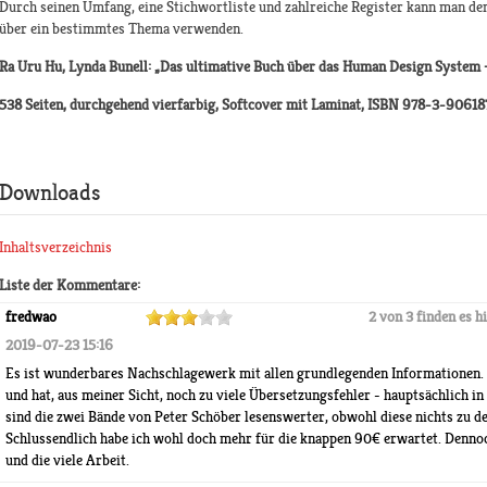
Durch seinen Umfang, eine Stichwortliste und zahlreiche Register kann man d
über ein bestimmtes Thema verwenden.
Ra Uru Hu, Lynda Bunell: „Das ultimative Buch über das Human Design System 
538 Seiten, durchgehend vierfarbig, Softcover mit Laminat, ISBN 978-3-9061
Downloads
Inhaltsverzeichnis
Liste der Kommentare:
fredwao
2 von 3 finden es hi
2019-07-23 15:16
Es ist wunderbares Nachschlagewerk mit allen grundlegenden Informationen. Le
und hat, aus meiner Sicht, noch zu viele Übersetzungsfehler - hauptsächlich
sind die zwei Bände von Peter Schöber lesenswerter, obwohl diese nichts zu de
Schlussendlich habe ich wohl doch mehr für die knappen 90€ erwartet. Dennoc
und die viele Arbeit.