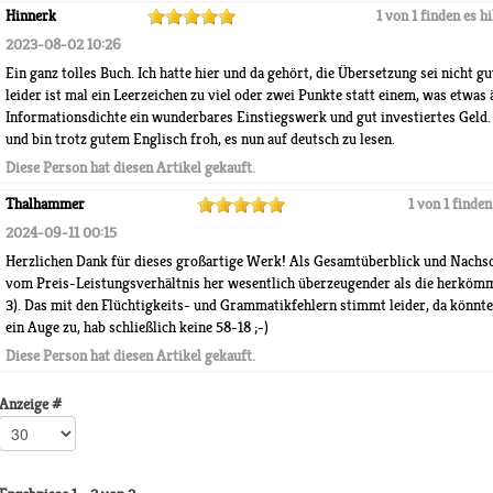
Hinnerk
1 von 1 finden es hi
2023-08-02 10:26
Ein ganz tolles Buch. Ich hatte hier und da gehört, die Übersetzung sei nicht gu
leider ist mal ein Leerzeichen zu viel oder zwei Punkte statt einem, was etwas
Informationsdichte ein wunderbares Einstiegswerk und gut investiertes Geld. I
und bin trotz gutem Englisch froh, es nun auf deutsch zu lesen.
Diese Person hat diesen Artikel gekauft.
Thalhammer
1 von 1 finden
2024-09-11 00:15
Herzlichen Dank für dieses großartige Werk! Als Gesamtüberblick und Nachsch
vom Preis-Leistungsverhältnis her wesentlich überzeugender als die herköm
3). Das mit den Flüchtigkeits- und Grammatikfehlern stimmt leider, da könnt
ein Auge zu, hab schließlich keine 58-18 ;-)
Diese Person hat diesen Artikel gekauft.
Anzeige #