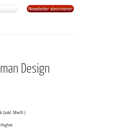
uman Design
ck
(inkl. MwSt.)
rfügbar