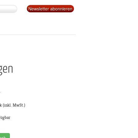
gen
g
k
(inkl. MwSt.)
fügbar