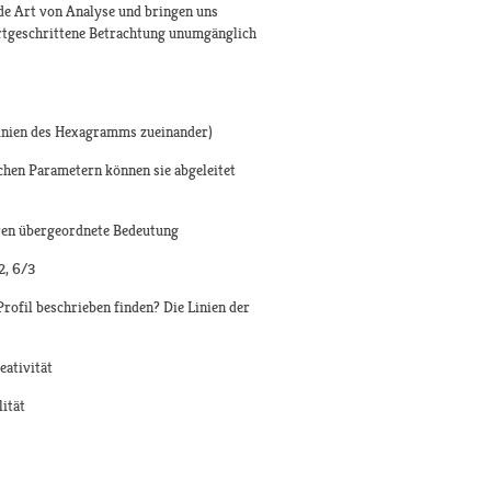
jede Art von Analyse und bringen uns
fortgeschrittene Betrachtung unumgänglich
inien des Hexagramms zueinander)
lchen Parametern können sie abgeleitet
eren übergeordnete Bedeutung
2, 6/3
Profil beschrieben finden? Die Linien der
eativität
ität