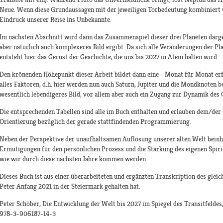
Neue. Wenn diese Grundaussagen mit der jeweiligen Torbedeutung kombiniert w
Eindruck unserer Reise ins Unbekannte.
Im nächsten Abschnitt wird dann das Zusammenspiel dieser drei Planeten darges
aber natürlich auch komplexeres Bild ergibt. Da sich alle Veränderungen der Pl
entsteht hier das Gerüst der Geschichte, die uns bis 2027 in Atem halten wird.
Den krönenden Höhepunkt dieser Arbeit bildet dann eine - Monat für Monat e
alles Faktoren, d.h. hier werden nun auch Saturn, Jupiter und die Mondknoten b
wesentlich lebendigeres Bild, vor allem aber auch ein Zugang zur Dynamik des
Die entsprechenden Tabellen sind alle im Buch enthalten und erlauben dem/der 
Orientierung bezüglich der gerade stattfindenden Programmierung.
Neben der Perspektive der unaufhaltsamen Auflösung unserer alten Welt beinha
Ermutigungen für den persönlichen Prozess und die Stärkung des eigenen Spirit:
wie wir durch diese nächsten Jahre kommen werden.
Dieses Buch ist aus einer überarbeiteten und ergänzten Transkription des gle
Peter Anfang 2021 in der Steiermark gehalten hat.
Peter Schöber, Die Entwicklung der Welt bis 2027 im Spiegel des Transitfeldes,
978-3-906187-14-3