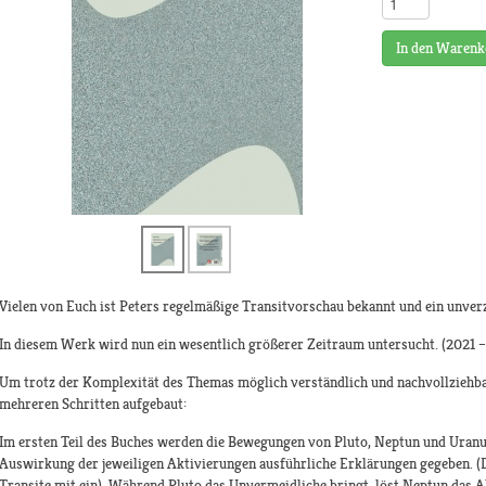
In den Warenk
Vielen von Euch ist Peters regelmäßige Transitvorschau bekannt und ein unver
In diesem Werk wird nun ein wesentlich größerer Zeitraum untersucht. (2021 –
Um trotz der Komplexität des Themas möglich verständlich und nachvollziehbar
mehreren Schritten aufgebaut:
Im ersten Teil des Buches werden die Bewegungen von Pluto, Neptun und Uranus 
Auswirkung der jeweiligen Aktivierungen ausführliche Erklärungen gegeben. (D
Transite mit ein). Während Pluto das Unvermeidliche bringt, löst Neptun das A