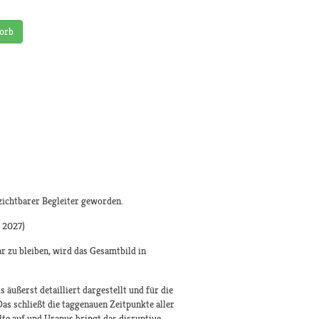
orb
zichtbarer Begleiter geworden.
 2027)
 zu bleiben, wird das Gesamtbild in
äußerst detailliert dargestellt und für die
as schließt die taggenauen Zeitpunkte aller
lte auf und Uranus bringt das disruptive