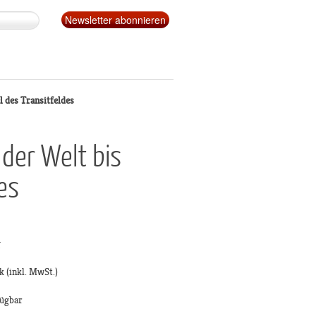
l des Transitfeldes
 der Welt bis
es
g
k
(inkl. MwSt.)
fügbar