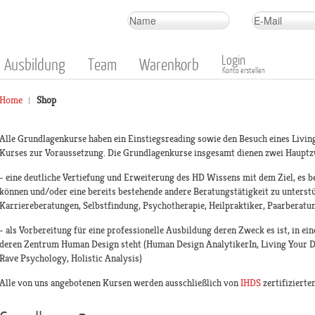
Login
Ausbildung
Team
Warenkorb
Konto erstellen
Home
Shop
Alle Grundlagenkurse haben ein Einstiegsreading sowie den Besuch eines Livin
Kurses zur Voraussetzung. Die Grundlagenkurse insgesamt dienen zwei Haupt
- eine deutliche Vertiefung und Erweiterung des HD Wissens mit dem Ziel, es be
können und/oder eine bereits bestehende andere Beratungstätigkeit zu unterstüt
Karriereberatungen, Selbstfindung, Psychotherapie, Heilpraktiker, Paarberatu
- als Vorbereitung für eine professionelle Ausbildung deren Zweck es ist, in e
deren Zentrum Human Design steht (Human Design AnalytikerIn, Living Your D
Rave Psychology, Holistic Analysis)
Alle von uns angebotenen Kursen werden ausschließlich von
IHDS
zertifizierte