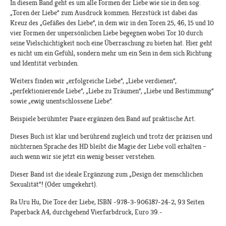
In diesem Band geht es um alle Formen der Liebe wie sie in den sog.
„Toren der Liebe“ zum Ausdruck kommen. Herzstück ist dabei das
Kreuz des „Gefäßes des Liebe“, in dem wir in den Toren 25, 46, 15 und 10
vier Formen der unpersönlichen Liebe begegnen wobei Tor 10 durch
seine Vielschichtigkeit noch eine Überraschung zu bieten hat. Hier geht
es nicht um ein Gefühl, sondern mehr um ein Sein in dem sich Richtung
und Identität verbinden.
Weiters finden wir „erfolgreiche Liebe“, „Liebe verdienen“,
„perfektionierende Liebe“, „Liebe zu Träumen“, „Liebe und Bestimmung“
sowie „ewig unentschlossene Liebe“.
Beispiele berühmter Paare ergänzen den Band auf praktische Art.
Dieses Buch ist klar und berührend zugleich und trotz der präzisen und
nüchternen Sprache des HD bleibt die Magie der Liebe voll erhalten –
auch wenn wir sie jetzt ein wenig besser verstehen.
Dieser Band ist die ideale Ergänzung zum „Design der menschlichen
Sexualität“! (Oder umgekehrt).
Ra Uru Hu, Die Tore der Liebe, ISBN -978-3-906187-24-2, 93 Seiten
Paperback A4, durchgehend Vierfarbdruck, Euro 39.-